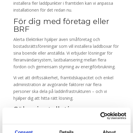
installera fler laddpunkter i framtiden kan vi anpassa
installationen för det redan nu.
För dig med företag eller
BRF
Alerta Elektriker hjälper även småföretag och
bostadsrättsföreningar som vill installera laddboxar för
sina boende eller anställda. Vi erbjuder lösningar för
fleranvändarsystem, lastbalansering mellan flera
fordon och gemensam styrning av energiförbrukning.
Vi vet att driftssäkerhet, framtidskapacitet och enkel
administration är avgörande faktorer när flera
personer ska dela på laddinfrastrukturen – och vi
hjälper dig att hitta rätt lösning.
Säker installation av
certifierad elektriker
Att installera en laddbox kräver rätt kompetens. Vi är
Consent
Details
About