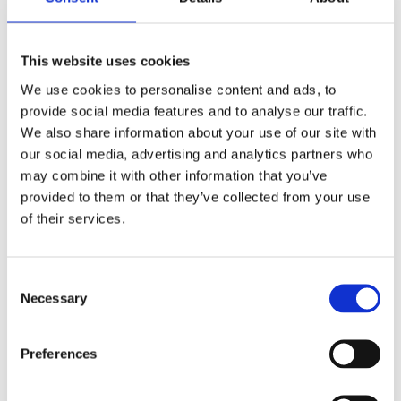
registrerat elföretag med behörighet för både
lågspänningsinstallationer och felsökning. Alla
installationer utförs enligt Elsäkerhetsverkets krav och
This website uses cookies
vi använder enbart godkända material.
We use cookies to personalise content and ads, to
Efter avslutat arbete testas hela anläggningen och
provide social media features and to analyse our traffic.
dokumenteras enligt branschstandard – så att du som
We also share information about your use of our site with
kund har full koll på vad som är gjort och att det är
our social media, advertising and analytics partners who
korrekt utfört.
may combine it with other information that you’ve
Därför väljer kunder oss för
provided to them or that they’ve collected from your use
laddbox i Malmö
of their services.
Vi är det lilla elföretaget med det stora engagemanget.
Kunder hör ofta av sig till oss för att de:
Consent
Necessary
Selection
Vill ha snabb hjälp utan mellanhänder
Söker flexibilitet och personlig kontakt
Vill anlita någon som förklarar och inte bara
Preferences
installerar
Behöver säkerhet och trygghet i valet av