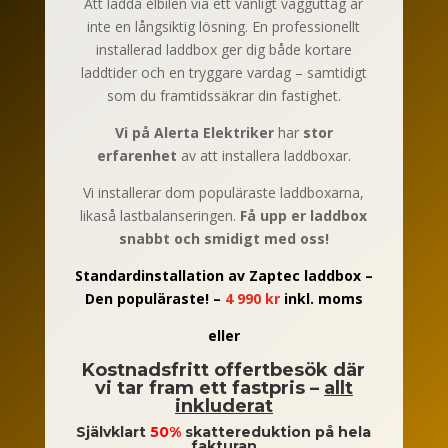
Att ladda elbilen via ett vanligt vägguttag är
inte en långsiktig lösning. En professionellt
installerad laddbox ger dig både kortare
laddtider och en tryggare vardag – samtidigt
som du framtidssäkrar din fastighet.
Vi på Alerta Elektriker
har
stor
erfarenhet
av att installera laddboxar.
Vi installerar dom populäraste laddboxarna,
likaså lastbalanseringen.
Få upp er laddbox
snabbt och smidigt med oss!
Standardinstallation av Zaptec laddbox –
Den populäraste! –
4 990 kr
inkl. moms
eller
Kostnadsfritt offertbesök där
vi tar fram ett fastpris –
allt
inkluderat
Självklart
50%
skattereduktion på hela
fakturan