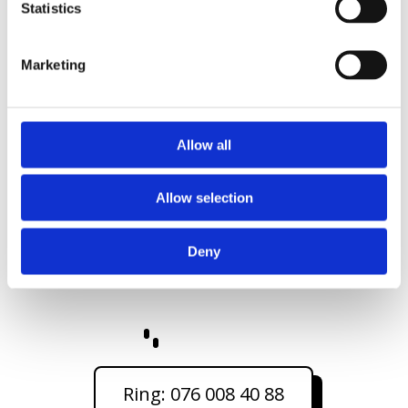
Statistics
installatör
Marketing
Vi ser varje uppdrag som ett partnerskap – där din elbil,
din fastighet och din vardag står i fokus.
Kontakta oss för laddbox i
Malmö
Allow all
Är du redo att installera en laddbox i Malmö med
Allow selection
omnejd? Ring Alerta Elektriker direkt så pratar vi
igenom dina behov och bokar in ett hembesök. Vi
hjälper dig att ladda säkert, smart och framtidssäkert –
Deny
med full kontroll över både installation och resultat.
Ring: 076 008 40 88