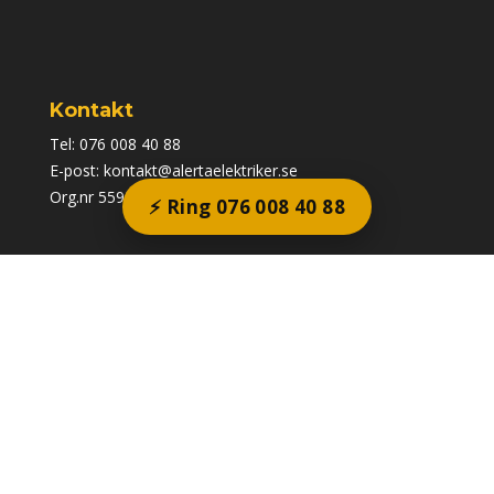
Kontakt
Tel:
076 008 40 88
E-post:
kontakt@alertaelektriker.se
Org.nr 559327-2171
⚡ Ring 076 008 40 88
Info
Allmänna villkor >>
Företaget är godkänt för F-skatt.
© Alerta elektriker 24 AB